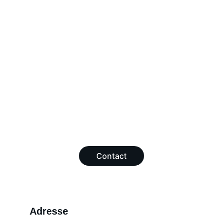
Envoyez-nous un message pour nous 
faire part de votre projet de formation.
Étape 2 : Le dossier
 Nous vous 
transmettons immédiatement le 
dossier d'inscription ainsi que le 
calendrier des sessions.
Étape 3 : La confirmation
 Effectuez 
votre paiement (via HelloAsso ou par 
chèque) pour réserver définitivement 
votre place.
Contact
Adresse