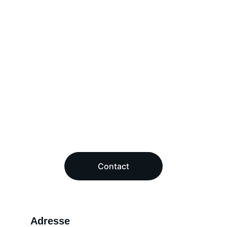
Envoyez-nous un message pour nous 
faire part de votre projet de formation.
Étape 2 : Le dossier
 Nous vous 
transmettons immédiatement le 
dossier d'inscription ainsi que le 
calendrier des sessions.
Étape 3 : La confirmation
 Effectuez 
votre paiement (via HelloAsso ou par 
chèque) pour réserver définitivement 
votre place.
Contact
Adresse